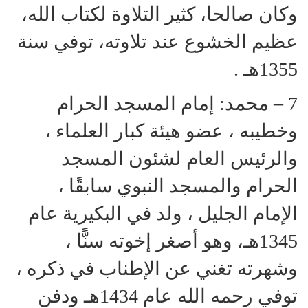
وكان صالحا، كثير التلاوة لكتاب الله،
عظيم الخشوع عند تلاوته، توفي سنة
1355هـ .
7 – محمد: إمام المسجد الحرام
وخطيبه ، عضو هيئة كبار العلماء ،
والرئيس العام لشئون المسجد
الحرام والمسجد النبوي سابقًا ،
الإمام الجليل ، ولد في البكيرية عام
1345هـ، وهو أصغر إخوته سنًّا ،
وشهرته تغني عن الإطناب في ذكره ،
توفي رحمه الله عام 1434هـ ودفن