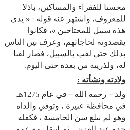
محسنا للفقراء والمساكين، باذلا
للمعروف، واشتهر عنه قوله : « يدي
هذه سبيل للمحتاجين »، فكانوا
يقصدونه لحاجاتهم، وعرف بين الناس
بذلك حتى لقب بالسبيل، فصار لقبا
له، ولذريته من بعده حتى اليوم.
ولادته ونشأته :
ولد – رحمه الله – في عام 1275هـ
في محافظة عنيزة ، وتوفي والداه
وهو لم يبلغ سن الخامسة ، فكفله
جده عبد العزيز ، ثم انتقل مع عمه