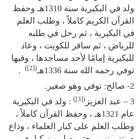
ولد في البكيرية سنة 1310هـ وحفظ
القرآن الكريم كاملاً ، وطلب العلم
في البكيرية ، ثم رحل في طلبه
للرياض ، ثم سافر للكويت ، وعاد
للبكيرية إمامًا لأحد مساجدها ، وفيها
)
[2]
(
توفي رحمه الله سنة 1336هـ
.
2- صالح: توفي وهو صغير.
)
[3]
(
3 – عبد العزيز
: ولد في البكيرية
عام 1321هـ ، وحفظ القرآن كاملاً ،
وطلب العلم على كبار العلماء ، وذاع
صيته بينهم ، حتى صار من كبارهم ،