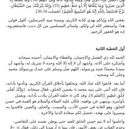
الَّذِينَ صَبَرُوا وَمَا يُلَقَّاهَا إِلَّا ذُو حَظٍّ عَظِيمٍ (35) وَإِمَّا يَنْزَغَنَّكَ مِنَ الشَّيْطَانِ
نَزْغٌ فَاسْتَعِذْ بِاللَّهِ إِنَّهُ هُوَ السَّمِيعُ الْعَلِيمُ} [فصلت:34-36].
نفعني الله وإياكم بهدي كتابه الكريم، وبسنة سيد المرسلين، أقول قولي
هذا، وأستغفر الله لي ولكم، ولسائر المسلمين من كل ذنب، فاستغفروه،
إنه هو الغفور الرحيم .
أول الخطبة الثانية
الحمد لله ذي الفضل والإحسان، والعطاء والامتنان، أحمده سبحانه
وأشكره على آلائه، وأشهد أن لا إله إلا الله وحده لا شريك له، وأشهد أن
سيدنا محمدًا عبده ورسوله، اللهم صل وسلم على عبدك ورسولك محمد
وعلى آله وصحبه .
أما بعد: فاتقوا الله عباد الله، وتخلقوا بأخلاق القرآن الكريم، وتأدبوا بآدابه،
r
فإن الله أثنى على نبيه محمد
بحسن الخلق، فقال سبحانه: {وَإِنَّكَ لَعَلَى
r
خُلُقٍ عَظِيمٍ }[القلم:4]، وقد كان
خلقه القرآن يتأدب بآدابه، ويعمل
بأوامره، وينتهي عن نواهيه، فكان عليه الصلاة والسلام هو القمة في حسن
الخلق، وهو الغاية في حسن الأدب، والسمت، والحلم، والصبر، فاقتدوا به،
وسيروا على نهجه، تحصل لكم سعادة الدنيا والآخرة .
واعلموا أنه لا يتم حسن الخلق للعبد حتى يوطن نفسه على التغاضي،
r
r
وعدم العتاب عن بعض الأمور، فإن نبينا
أرشدنا إلى ذلك، فقال
: «لا