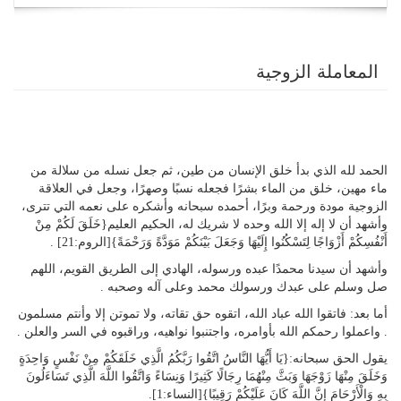
navigation
المعاملة الزوجية
الحمد لله الذي بدأ خلق الإنسان من طين، ثم جعل نسله من سلالة من
ماء مهين، خلق من الماء بشرًا فجعله نسبًا وصهرًا، وجعل في العلاقة
الزوجية مودة ورحمة وبرًا، أحمده سبحانه وأشكره على نعمه التي تترى،
وأشهد أن لا إله إلا الله وحده لا شريك له، الحكيم العليم{خَلَقَ لَكُمْ مِنْ
أَنْفُسِكُمْ أَزْوَاجًا لِتَسْكُنُوا إِلَيْهَا وَجَعَلَ بَيْنَكُمْ مَوَدَّةً وَرَحْمَةً}[الروم:21] .
وأشهد أن سيدنا محمدًا عبده ورسوله، الهادي إلى الطريق القويم، اللهم
صل وسلم على عبدك ورسولك محمد وعلى آله وصحبه .
أما بعد: فاتقوا الله عباد الله، اتقوه حق تقاته، ولا تموتن إلا وأنتم مسلمون
. واعملوا رحمكم الله بأوامره، واجتنبوا نواهيه، وراقبوه في السر والعلن .
يقول الحق سبحانه:{يَا أَيُّهَا النَّاسُ اتَّقُوا رَبَّكُمُ الَّذِي خَلَقَكُمْ مِنْ نَفْسٍ وَاحِدَةٍ
وَخَلَقَ مِنْهَا زَوْجَهَا وَبَثَّ مِنْهُمَا رِجَالًا كَثِيرًا وَنِسَاءً وَاتَّقُوا اللَّهَ الَّذِي تَسَاءَلُونَ
بِهِ وَالْأَرْحَامَ إِنَّ اللَّهَ كَانَ عَلَيْكُمْ رَقِيبًا}[النساء:1].