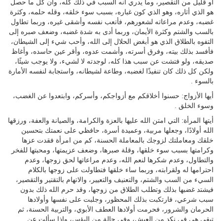
أو قليل من التقصير، وما يدري أنه السبب في ذلك كله، وأن كل ما حصل
هو الذي أثاره، وهو الذي كون غباره، بسبب سوء خلقه، وقله حلمه، وكثرة
غضبه، وعدم مراعاته لشعورهم، فأتعب نفسه وأشقى غيره، وربما تطاول
بالسب والشتم وكثرة الأيمان، وربما أدى به شدة غضبه، وضعف صبره إلى
التفوه بالطلاق الذي هو أبغض الحلال إلى الله، وأحب شيء إلى الشيطان،
فأفسد بذلك بيته، وفرق أسرته، وأشمت عدوه، وأقر عين حاسده، وأغاظ
صديقه، ولو فتشت عن سبب هذا كله، لوجدته لا لشيء، ولا يوجب شيئًا،
ولكن كل ذلك كان تنفيذًا لغضبه، وطاعة لشيطانه، واستجابة لنفسه الأمارة
بالسوء .
أيها الأزواج: حسنوا أخلاقكم مع أزواجكم، وأسركم، وابتعدوا عن الغضب،
وسوء الخلق .
أيتها المرأة: التي امتن الله عليها بالعزة والكرامة، والصيانة والعفة، ورزقها
الله أولادًا، وجعلها مربية، وعميدة أسرة، حافظي على نعمتك بتحسين
خلقك ومعاملتك لزوجك بالمعاملة الحسنة، كم من امرأة فقدت عزها
وكرامتها بسبب سوء خلقها، وقلة صبرها، وضعف عزيمتها، ومحبتها للفخر
والتطاول، وعدم شكرها لنعم الله، وعدم مراعاتها لحق زوجها، وعدم
احترامها له ولقرابته، وربما ساء خلقها فتطاولت على زوجها بالكلام
السيء من السب والشتم، والتعنيف والتعيير، والاتهام بالتقتير والتقصير،
فيشتد غضبها بذلك وتطلب الطلاق من زوجها، وقد حرم الله ذلك بدون
سبب شرعي، فارتكبت بذلك المحظور، وجلبت على نفسها وأولادها
الحرمان والشرور، فحرمت أولادها العطف الأبوي، والتربية الحسنة، ثم
تبقى هي في نكد من العيش، وفي حالة من البؤس، وإذا سألت عن