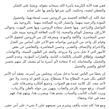
ففي هذه الآية الكريمة يأمرنا الله سبحانه بتقواه، ويحثنا على التفكر
والتفطن لنعمه، وحكمه، التي شرعها وأنعم بها على عباده .
عباد الله: إن العلاقة الحسنة بين الزوجين سبب لسعادتهما، ولحصول
المودة والرحمة بينهما، وانتشار الذرية الصالحة منهما . بالزوجية يتم
التواصل والتراحم . وبها تحصل سعادة الزوجين، وبها تعمر البيوت، وتتوالى
الأرزاق، ويحصل الوئام والمحبة، إذا كانت العلاقة الزوجية مبنية على
حسن المعاشرة، والألفة والمودة، ومعرفة كل من الزوجين لحقوق الآخر،
وقيام كل واحد من الزوجين بواجباته نحو الآخر على أساس من العدل
والاحترام والإنصاف والتقدير، وحسن المعاشرة، والتغاضي عن بعض
الأمور التي لا تخل بدين ولا مروءة، والبعد عن الظنون السيئة، والاتهامات
الوهمية، وإطلاق اللسان بالكلمات النابية، والعبارات المؤذية، وعدم الصبر
والتحمل، والمجاملة، إنه لا سعادة لأي أسرة ما لم يتصف كل منهم بحسن
الخلق والصبر والتحمل .
إن بعضًا من الناس عندما يدخل منزله، ويجلس بين أسرته، يعتقد أنه الآمر
الناهي بكل شيء، المطاع بما لا يستطاع، ويرى الحق له وحده، ولا حق
لأحد معه، كل كلامه عنده هو الصواب، وجميع أفكاره وتصرفاته على
السداد، يرفع صوته بالزجر والعتاب، ويهين من حوله بالظن والارتياب،
ويردد كلمات التأنيب والسباب، يشتم هذا، ويضرب هذا، ويتهم هذا، فهم
معه في عناء وشقاء.
ومع هذا كله تجده يتأفف ويتبرم من صنيعهم على لا شيء، على أمر حقير،