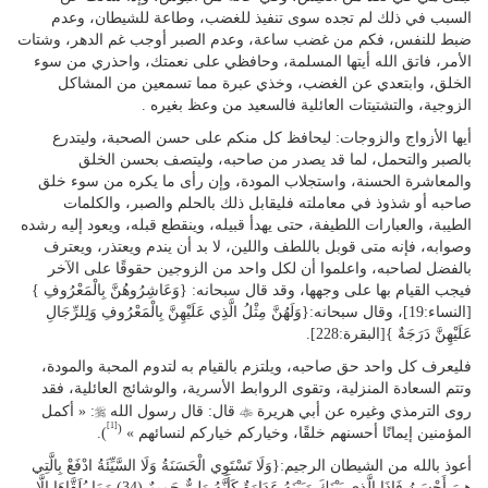
السبب في ذلك لم تجده سوى تنفيذ للغضب، وطاعة للشيطان، وعدم
ضبط للنفس، فكم من غضب ساعة، وعدم الصبر أوجب غم الدهر، وشتات
الأمر، فاتق الله أيتها المسلمة، وحافظي على نعمتك، واحذري من سوء
الخلق، وابتعدي عن الغضب، وخذي عبرة مما تسمعين من المشاكل
الزوجية، والتشتيتات العائلية فالسعيد من وعظ بغيره .
أيها الأزواج والزوجات: ليحافظ كل منكم على حسن الصحبة، وليتدرع
بالصبر والتحمل، لما قد يصدر من صاحبه، وليتصف بحسن الخلق
والمعاشرة الحسنة، واستجلاب المودة، وإن رأى ما يكره من سوء خلق
صاحبه أو شذوذ في معاملته فليقابل ذلك بالحلم والصبر، والكلمات
الطيبة، والعبارات اللطيفة، حتى يهدأ قبيله، وينقطع قبله، ويعود إليه رشده
وصوابه، فإنه متى قوبل باللطف واللين، لا بد أن يندم ويعتذر، ويعترف
بالفضل لصاحبه، واعلموا أن لكل واحد من الزوجين حقوقًا على الآخر
فيجب القيام بها على وجهها، وقد قال سبحانه: {وَعَاشِرُوهُنَّ بِالْمَعْرُوفِ }
[النساء:19]، وقال سبحانه:{وَلَهُنَّ مِثْلُ الَّذِي عَلَيْهِنَّ بِالْمَعْرُوفِ وَلِلرِّجَالِ
عَلَيْهِنَّ دَرَجَةٌ }[البقرة:228].
فليعرف كل واحد حق صاحبه، ويلتزم بالقيام به لتدوم المحبة والمودة،
وتتم السعادة المنزلية، وتقوى الروابط الأسرية، والوشائج العائلية، فقد
r
t
روى الترمذي وغيره عن أبي هريرة
قال: قال رسول الله
: « أكمل
[1]
(
المؤمنين إيمانًا أحسنهم خلقًا، وخياركم خياركم لنسائهم »
).
أعوذ بالله من الشيطان الرجيم:{وَلَا تَسْتَوِي الْحَسَنَةُ وَلَا السَّيِّئَةُ ادْفَعْ بِالَّتِي
هِيَ أَحْسَنُ فَإِذَا الَّذِي بَيْنَكَ وَبَيْنَهُ عَدَاوَةٌ كَأَنَّهُ وَلِيٌّ حَمِيمٌ (34) وَمَا يُلَقَّاهَا إِلَّا