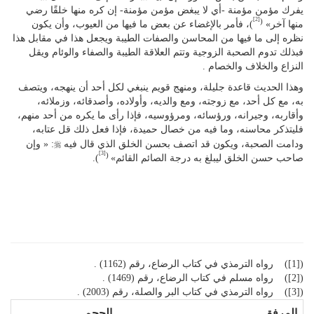
يفرك مؤمن مؤمنة -أي لا يبغض مؤمن مؤمنة- إن كره منها خلقًا رضي
[2]
(
منها آخر»
)، فأمر بالإغضاء عن بعض ما فيها من العيوب، وأن يكون
نظره إلى ما فيها من المحاسن والصفات الطيبة ويجعل هذا في مقابل هذا
فبذلك تدوم الصحبة الزوجية وتتم العلاقة الطيبة والصفاء والوئام ويقل
النزاع والخلاف والخصام .
وهذا الحديث قاعدة جليلة، ومنهج قويم ينبغي لكل أحد أن ينهجه، ويتصف
به، مع كل أحد، مع زوجته، ومع والديه، وأولاده، وأصدقائه، وزملائه،
وأقاربه، وجيرانه، ورؤسائه، ومرؤوسيه، فإذا رأى ما يكره من أحد منهم،
فليتذكر محاسنه، وما فيه من خصال حميدة، فإذا فعل ذلك قل عتابه،
r
ودامت الصحبة، ويكون قد اتصف بحسن الخلق الذي قال فيه
: « وإن
[3]
(
صاحب حسن الخلق ليبلغ به درجة الصائم القائم»
).
([1]) رواه الترمذي في كتاب الرضاع، رقم (1162) .
([2]) رواه مسلم في كتاب الرضاع، رقم (1469) .
([3]) رواه الترمذي في كتاب البر والصلة، رقم (2003) .
المرفق
الحجم