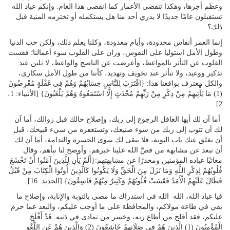
وعظم أجرها، وهكذا تنقضي الأعمار كما انقضى هذا العام. وإنكم عباد الله
تستقبلون عامًا جديدًا لا يدري أحد منا هل يستكمله أو تخترمه المنية قبل
ذلك؟
إنما العمر أنفاس محدودة، وأيام معدودة، وكلنا يعلم ذلك، ولكن حب الدنيا
وطول الأمل استوليا على النفوس، وران على القلوب سوء أعمالنا؛ فقست
القلوب عن التأثر بالمواعظ، وأعرضت عن الناصح والواعظ، لا تلين عند
تذكير ووعيد، ولا تتأثر عند تخويف وتهديد، كأننا من طول الأمل سكارى،
والكل معترف بواقعنا هذا: {اقْتَرَبَ لِلنَّاسِ حِسَابُهُمْ وَهُمْ فِي غَفْلَةٍ مُعْرِضُونَ
(1) مَا يَأْتِيهِمْ مِنْ ذِكْرٍ مِنْ رَبِّهِمْ مُحْدَثٍ إِلَّا اسْتَمَعُوهُ وَهُمْ يَلْعَبُونَ} [الأنبياء: 1،
2].
أما آن لك أيها الغافل الرجوع إلى ربك، وإصلاح حالك قبل زوالك، أما آن
لك أن تتوب إلى ربك من سوء صنيعك، وتستغفره من سيء قبيحك، قبل
أن يغلق عنك باب التوبة، فلا يبقى لك سوى الحسرة والندامة، أما آن لك
أن تبعد عن مشابهة من قصَّ الله علينا خبرهم، وأوضح لنا نبأهم، وقال
معاتبًا عباده المؤمنين ومحذرًا عن مشابهتهم:{أَلَمْ يَأْنِ لِلَّذِينَ آمَنُوا أَنْ تَخْشَعَ
قُلُوبُهُمْ لِذِكْرِ اللَّهِ وَمَا نَزَلَ مِنَ الْحَقِّ وَلَا يَكُونُوا كَالَّذِينَ أُوتُوا الْكِتَابَ مِنْ قَبْلُ
فَطَالَ عَلَيْهِمُ الْأَمَدُ فَقَسَتْ قُلُوبُهُمْ وَكَثِيرٌ مِنْهُمْ فَاسِقُونَ} [الحديد: 16].
فيا عباد الله، الله الله في استدراك ما مضى بالتوبة والإنابة، وإصلاح ما
بقي في طاعة مولاكم، والمحافظة على ما أوجب عليكم، والبعد عما حرم
عليكم، فقد أفلح من أطاع ربه، وخسر من تمادى في ذنبه: قَدْ أَفْلَحَ
الْمُؤْمِنُونَ (1) الَّذِينَ هُمْ فِي صَلَاتِهِمْ خَاشِعُونَ (2) وَالَّذِينَ هُمْ عَنِ اللَّغْوِ