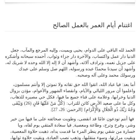
navigation
اغتنام أيام العمر بالعمل الصالح
الحمد لله الباقي على الدوام، يحيى ويميت، وإليه المرجع والمآب، جعل
الدنيا دار عمل واكتساب، والآخرة دار جزاء وثواب، أحمده سبحانه وأشكره
على جزيل نعمه، وترادف آلائه، وأشهد أن لا إله إلا الله وحده لا شريك له،
وأشهد أن سيدنا محمدًا عبده ورسوله، اللهم صل وسلم على عبدك
ورسولك محمد وعلى آله وصحبه.
أما بعد: فيا عباد الله، اتقوا الله حق تقاته ولا تموتن إلا وأنتم مسلمون،
واعلموا أن مرور الليالي والأيام، وانقضاء الشهور والأعوام، مؤذن بزوال
الدنيا وخرابها، وعلامة على فناء جميع ما فيها، فكل حي مصيره للذهاب،
وكل ما على صعيد الأرض كائن للتراب: {كُلُّ مَنْ عَلَيْهَا فَانٍ (26) وَيَبْقَى
وَجْهُ رَبِّكَ ذُو الْجَلَالِ وَالْإِكْرَامِ} [الرحمن: 26، 27].
فها أنتم تودعون عامًا قد انقضى، وطويت صحائفه على ما فيها من خير
وشر، وفرح وترح، وطاعة ومعصية, فيا سعادة المتقي يوم لقاه، ويا
خسارة من شقي يوم ينظر المرء ما قدمت يداه، ذهبت حلاوة المعصية،
وبقيت مرارتها، وسوء منقلبها، وذهب نصب العبادة، وبقيت حلاوة ثوابها،