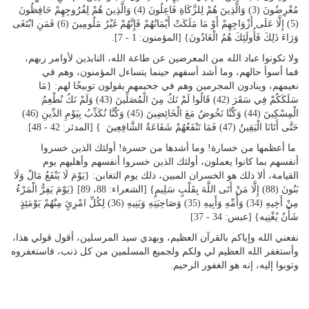
مُعْرِضُونَ (3) وَالَّذِينَ هُمْ لِلزَّكَاةِ فَاعِلُونَ (4) وَالَّذِينَ هُمْ لِفُرُوجِهِمْ حَافِظُونَ
(5) إِلَّا عَلَى أَزْوَاجِهِمْ أَوْ مَا مَلَكَتْ أَيْمَانُهُمْ فَإِنَّهُمْ غَيْرُ مَلُومِينَ (6) فَمَنِ ابْتَغَى
وَرَاءَ ذَلِكَ فَأُولَئِكَ هُمُ الْعَادُونَ} [المؤمنون: 1 - 7].
ولا تكونوا عباد الله من المعرضين عن طاعة الله، النابذين لأوامر ربهم،
فما أسوأ حالهم، وما أشد أسفهم حينما يتساءل المؤمنون، وهم في
نعيمهم، وينادون المجرمين وهم في جحيمهم يقولون توبيخًا لهم: {مَا
سَلَكَكُمْ فِي سَقَرَ (42) قَالُوا لَمْ نَكُ مِنَ الْمُصَلِّينَ (43) وَلَمْ نَكُ نُطْعِمُ
الْمِسْكِينَ (44) وَكُنَّا نَخُوضُ مَعَ الْخَائِضِينَ (45) وَكُنَّا نُكَذِّبُ بِيَوْمِ الدِّينِ (46)
حَتَّى أَتَانَا الْيَقِينُ (47) فَمَا تَنْفَعُهُمْ شَفَاعَةُ الشَّافِعِينَ } [المدثر: 42 - 48].
ما أعظمها من خسارة! وما أشدها من حسرة! أولئك الذين خسروا
أنفسهم بما كانوا يعملون، أولئك الذين خسروا أنفسهم وأهليهم يوم
القيامة، ألا ذلك هو الخسران المبين، ذلك يوم التغابن: {يَوْمَ لَا يَنْفَعُ مَالٌ وَلَا
بَنُونَ (88) إِلَّا مَنْ أَتَى اللَّهَ بِقَلْبٍ سَلِيمٍ} [الشعراء: 88، 89] {يَوْمَ يَفِرُّ الْمَرْءُ
مِنْ أَخِيهِ (34) وَأُمِّهِ وَأَبِيهِ (35) وَصَاحِبَتِهِ وَبَنِيهِ (36) لِكُلِّ امْرِئٍ مِنْهُمْ يَوْمَئِذٍ
شَأْنٌ يُغْنِيه} [عبس: 34 - 37]
نفعني الله وإياكم بالقرآن العظيم، وبهدي سيد المرسلين، أقول قولي هذا،
وأستغفر الله العظيم لي ولكم ولجميع المسلمين من كل ذنب، فاستغفروه
وتوبوا إليه، إنه هو الغفور الرحيم.