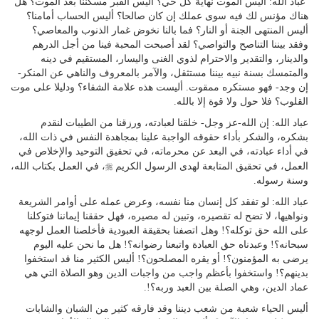
عباد الله: أليس الموت نهاية كل حي؟ أليس القبر مسكننا بعد الموت؟ هل
هناك مؤنس لك فيه سوى عملك إن كان صالحا؟ أليس الحساب أمامنا؟
أليس المنتهى الجنة أو النار؟ فما بالنا نخوض غمار الذنوب والمعاصي؟
وفقد بيننا التناصح والتواصي؟ لقد أصبحت المحبة فينا من أجل الدرهم
والدينار، والتقدير والاحترام لذوي الغنى واليسار، المستقيم في دينه
والمتمسك بسنة نبيه بيننا مستثقل، والآمر بالمعروف والناهي عن المنكر-
إن وجد- فهو مستكره ممقوت. أليست هذه علامة الشقاء؟ ودليلا على موت
القلوب؟ فلا حول ولا قوة إلا بالله.
عباد الله: إن الله-عز وجل- خلقنا لعبادته، ورزقنا من الطيبات لنقدم
بشكره، والشكر بأداء حقوقه الواجبة علينا بمجاهدة النفس في ذات الله،
في أداء عبادته، في البعد عن محرماته، في تحقيق التوحيد والإخلاص في
r
العمل، في تحقيق المتابعة لهدى الرسول الكريم
، في العمل بكتاب الله،
وسنة رسوله.
عباد الله: لو تفقد كل إنسان منا نفسه، وعرض عمله على أوامر الشريعة
ونواهيها، لا تضح له تقصيره، وتبين له مصيره، فهل حققنا إيماننا فتوكلنا
على الله حق توكله؟! وهل اتصفنا بحقيقة العبودية فأخلصنا العمل لوجهه
سبحانه؟! وعبدناه حق العبادة واتبعنا رضوانه؟! هل ما نحن عليه اليوم
يرضى به المؤمنون؟! أو يقره المصلحون؟! أليس الكثير منا قد استخفوا
بدينهم؟! واستخفوا بأعظم واجب من واجبات الدين وهو الصلاة التي هي
عماد الدين، وهي الصلة بين العبد وربه؟!.
أليس الحياء شعبة من شعب ديننا وقد فارقه كثير من الشبان والشابات