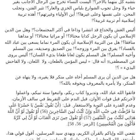
بتشبه كل منهما بالآخر؟! أليست النساء تخرج بين الرجال الأجانب بغير
حياء ولا وجل تجوب الشوارع بلباس الخزي والعار؟! تثير الفتن، وتجلب
المحن، على نفسها وعلى غيرها؟! أين الأولياء وغيرتهم؟! أهذه تربية
إسلامية أم تربية غربية؟!
أليس الغش والخداع قد انتشرا وذاعا في أكثر المجتمعات؟! وهل من الدين
الإسلامي أن يكون الرجل كذابا محتالا؟! أو مرائيا مختالا؟! أو مداهنا
منافقا؟! هل من التربية الإسلامية أن يكون المرء نماما يسعى بين عباد الله
بالفساد؟! يفرق بين المرء وزوجه؟! بين الصديق وصديقه، بين المسلم
وأخيه المسلم؟! هل المسلم يكون لعانا طعانا بذيء اللسان؟! أليس يروى
r
عن المصطفى
أنه قال: « ليس المؤمن بالطعان، ولا اللعان، ولا الفاحش
البذيء » ؟!
هل من الدين أن يرى المسلم أخاه على منكر فلا يغيره، ولا ينهاه عن
المنكر، ولا يأمره بالمعروف ويخوفه بالله؟!
فاتقوا الله عباد الله، وتدبروا كتاب ربكم، واتبعوا سنة نبيكم، واعملوا
لآخرتكم قبل فوات الأوان، قبل الندم على التفريط في سالف الأزمان،
وعدم القدرة على التوبة والاستغفار. قبل: {أَنْ تَقُولَ نَفْسٌ يَا حَسْرَتَا عَلَى
مَا فَرَّطْتُ فِي جَنْبِ اللَّهِ وَإِنْ كُنْتُ لَمِنَ السَّاخِرِينَ (56) أَوْ تَقُولَ لَوْ أَنَّ اللَّهَ
هَدَانِي لَكُنْتُ مِنَ الْمُتَّقِينَ (57) أَوْ تَقُولَ حِينَ تَرَى الْعَذَابَ لَوْ أَنَّ لِي كَرَّةً
فَأَكُونَ مِنَ الْمُحْسِنِينَ} [الزمر: 56، 58].
نفعني الله وإياكم بالقرآن الكريم، وبهدي سيد المرسلين، أقول قولي هذا،
وأستغفر الله العظيم لي ولكم، ولسائر المسلمين من كل ذنب،