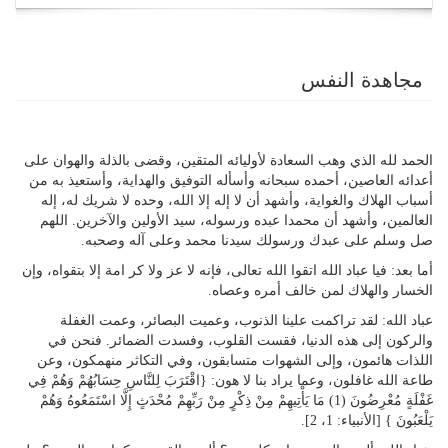
navigation
مجاهدة النفس
الحمد لله الذي وهب السعادة لأوليائه المتقين، وقضى بالذلة والهوان على
أعدائه العاصين، أحمده سبحانه وأسأله التوفيق والهداية، وأستعيذ به من
أسباب الهلاك والغواية، وأشهد أن لا إله إلا الله، وحده لا شريك له، إله
العالمين، وأشهد أن محمدا عبده ورسوله، سيد الأولين والآخرين. اللهم
صل وسلم على عبدك ورسولك سيدنا محمد وعلى آله وصحبه.
أما بعد: فيا عباد الله اتقوا الله تعالى، فإنه لا عز ولا كر امة إلا بتقواه، وإن
الخسار والهلاك لمن خالف أمره وعصاه.
عباد الله: لقد تراكمت علينا الذنوب، وعميت البصائر، وعمت الغفلة
والركون إلى هذه الدنيا، فقست القلوب، وفسدت الضمائر. فنحن في
اللذات هائمون، وإلى الشهوات متسابقون، وفي التكاثر منهمكون، وعن
طاعة الله غافلون، وعما يراد بنا لا هون: {اقْتَرَبَ لِلنَّاسِ حِسَابُهُمْ وَهُمْ فِي
غَفْلَةٍ مُعْرِضُونَ (1) مَا يَأْتِيهِمْ مِنْ ذِكْرٍ مِنْ رَبِّهِمْ مُحْدَثٍ إِلَّا اسْتَمَعُوهُ وَهُمْ
يَلْعَبُونَ } [الأنبياء: 1، 2].