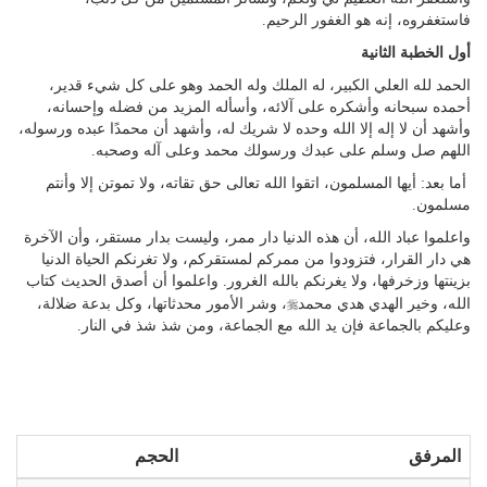
فاستغفروه، إنه هو الغفور الرحيم.
أول الخطبة الثانية
الحمد لله العلي الكبير، له الملك وله الحمد وهو على كل شيء قدير،
أحمده سبحانه وأشكره على آلائه، وأسأله المزيد من فضله وإحسانه،
وأشهد أن لا إله إلا الله وحده لا شريك له، وأشهد أن محمدًا عبده ورسوله،
اللهم صل وسلم على عبدك ورسولك محمد وعلى آله وصحبه.
أما بعد: أيها المسلمون، اتقوا الله تعالى حق تقاته، ولا تموتن إلا وأنتم
مسلمون.
واعلموا عباد الله، أن هذه الدنيا دار ممر، وليست بدار مستقر، وأن الآخرة
هي دار القرار، فتزودوا من ممركم لمستقركم، ولا تغرنكم الحياة الدنيا
بزينتها وزخرفها، ولا يغرنكم بالله الغرور. واعلموا أن أصدق الحديث كتاب
r
الله، وخير الهدي هدي محمد
، وشر الأمور محدثاتها، وكل بدعة ضلالة،
وعليكم بالجماعة فإن يد الله مع الجماعة، ومن شذ شذ في النار.
المرفق
الحجم