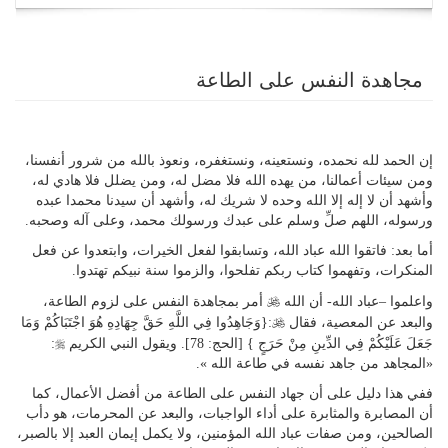
navigation
مجاهدة النفس على الطاعة
إن الحمد لله نحمده، ونستعينه، ونستغفره، ونعوذ بالله من شرور أنفسنا،
ومن سيئات أعمالنا، من يهده الله فلا مضل له، ومن يضلل فلا هادي له،
وأشهد أن لا إله إلا الله وحده لا شريك له، وأشهد أن سيدنا محمدا عبده
ورسوله، اللهم صلِّ وسلم على عبدك ورسولك محمد، وعلى آله وصحبه.
أما بعد: فاتقوا الله عباد الله، وتسابقوا لفعل الخيرات، وابتعدوا عن فعل
المنكرات، وتفهموا كتاب ربكم تفلحوا، والزموا سنة نبيكم تهتدوا.
U
واعلموا –عباد الله- أن الله
أمر بمجاهدة النفس على لزوم الطاعة،
U
والبعد عن المعصية، فقال
:{وَجَاهِدُوا فِي اللَّهِ حَقَّ جِهَادِهِ هُوَ اجْتَبَاكُمْ وَمَا
r
جَعَلَ عَلَيْكُمْ فِي الدِّينِ مِنْ حَرَجٍ } [الحج: 78]. ويقول النبي الكريم
:
«المجاهد من جاهد نفسه في طاعة الله ».
ففي هذا دليل على أن جهاد النفس على الطاعة من أفضل الأعمال، كما
أن المصابرة والمثابرة على أداء الواجبات، والبعد عن المحرمات، هو دأب
الصالحين، ومن صفات عباد الله المؤمنين، ولا يكمل إيمان العبد إلا بالصبر،