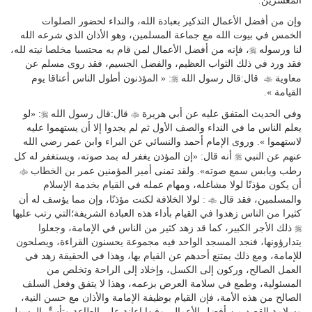
المعسرين.
وإن من أفضل الأعمال التذكير بعبادة الله، والنداء لحضور الصلوات
الخمس في بيوت الله مع جماعة المسلمين، وهو الأذان الذي شرعه الله
r
لنا ورسوله
، فإنه من أفضل الأعمال لمن قام به محتسبا مخلصا نيته لله،
فقد ورد في ذلك الثواب العظيم، والفضل الجسيم، فقد روى مسلم عن
r
t
معاوية
قال:قال رسول الله
: « المؤذنون أطول الناس أعناقا يوم
القيامة ».
r
t
وفي الحديث المتفق عليه عن أبي هريرة
قال:قال رسول الله
: «لو
يعلم الناس ما في النداء والصف الأول ثم لم يجدوا إلا أن يستهموا عليه
لاستهموا ». وروى الإمام أحمد والنسائي عن البراء وابن عمر رضي الله
r
عنهم عن النبي
أنه قال: «إن المؤذن يغفر له بمد صوته، ويستغفر له كل
t
رطب ويابس سمع صوته». ولقد تمنى أمير المؤمنين عمر بن الخطاب
أن يكون مؤذنًا لولا مشاغله، ومهام عمله في القيام بخدمة الإسلام
t
والمسلمين، فقد قال
: لولا الخلافة لكنت مؤذنًا، وإن مما يؤسف له أن
كثيرا من الناس زهدوا في القيام بأداء هذه العبادة الشريفة؛التي رتب عليها
r
ذلك الأجر الكبير، كما قد زهد كثير من الناس في الإمامة، وجعلوا
يتدارؤونها، فنجد المسجد الواحد فيه مجموعة يحسنون القراءة، ويصلحون
للإمامة، ومع ذلك يمتنع أحدهم عن القيام بها، وهذا في الحقيقة زهد في
العمل الصالح، وركون إلى الكسل، وإخلاد إلى الراحة وتخلص من
المسئولية، وطمع في سلامة العرض بزعمه، وهذا لا يتفق وفعل السلف
الصالح من هذه الأمة، فإن القيام بوظيفة الإمامة والأذان مع حسن النية،
وسلامة القصد من أفضل الأعمال، وفيها إعانة على الطاعة وتأسٍّ بالرسول