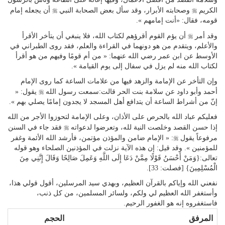
r
r
الكريم
وصحابته الأبرار، وقد سأل بعض الصحابة النبي
أن يجعله إمام
قومه، فقال: «أنت إمامهم ».
r
وقد أمر
أن يؤم القوم أقرؤهم لكتاب الله، فلا ينبغي أن يتأخر الأقرأ
والأعلم، ويتقدم من هو دونهما في القراءة والعلم، فقد روى الطبراني في
الأوسط عن ابن عمر رضي الله عنهما: « من أم قومًا وفيهم من هو أقرأ
لكتاب الله منه لم يزل في سفال إلى يوم القيامة ».
وإن التأخر عن الإمامة والزهد فيها من علامات الساعة كما روى الإمام
r
أحمد وأبو داود عن سلامة بنت الحر قالت:سمعت رسول الله
يقول: «
إنّ من أشراط الساعة أن يتدافع أهل المسجد لا يجدون إمامًا يصلي بهم ».
فعليكم عباد الله بالحرص على الأذان، وعلى الإمامة لتحوزوا الأجر من الله
r
إذا حسن القصد وخلصت النية لله، وتعرضوا لدعواته
فقد جاء في السنن
r
مرفوعاً يقول
: « الإمام ضامن والمؤذن مؤتمن، فأرشد الله الأئمة وغفر
للمؤمنين ». وقد قيل: إن هذه الآية نزلت في المؤذنين الصلحاء وهو قوله
تعالى:{وَمَنْ أَحْسَنُ قَوْلًا مِمَّنْ دَعَا إِلَى اللَّهِ وَعَمِلَ صَالِحًا وَقَالَ إِنَّنِي مِنَ
الْمُسْلِمِينَ} [فصلت: 33].
نفعني الله وإياكم بالقرآن العظيم، وبهدي سيد المرسلين، أقول قولي هذا،
وأستغفر الله العظيم لي ولكم، ولسائر المسلمين، من كل ذنب،
فاستغفروه إنه هو الغفور الرحيم.
المرفق
الحجم