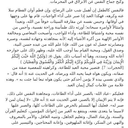
وكبح جماح النفس عن الانزلاق في المحرمات.
فالنفس كالطفل إن أهمل شب على الرضاع، وإن فطم أوان الفطام سلا
عنه وكرهه، فهكذا العبد إذا صبر على أداء الواجبات، قام بها على وجهها
في أوقاتها، وحبس نفسه عن مقارفة السيئات خوفاً من الله، وتعبداً
وامتثالاً لأوامره سبحانه؛ أورثه ذلك طمأنينة وراحة نفسية، وأحس من
نفسه محبة واشتياقا للطاعة، وأداء للواجب، وأصبحت المعاصي ومخالفة
الأوامر الإلهية من أكره الأشياء إليه ؛لأنه بمجاهدته وجهاده لنفسه، وصبره
ومصابرته حصل له عون من الله، فإذا علم الله من عبده حسن النية،
وصدق القول، ومحبة القيام بما أوجب الله عليه، وظهر ذلك على جوارحه
U
أعانه الله وسدده، وهيأ له أسباب ذلك. يقول
:{وَلَكِنَّ اللَّهَ حَبَّبَ إِلَيْكُمُ
الْإِيمَانَ وَزَيَّنَهُ فِي قُلُوبِكُمْ وَكَرَّهَ إِلَيْكُمُ الْكُفْرَ وَالْفُسُوقَ وَالْعِصْيَانَ }
[الحجرات: 7]. فتصير محبة العبد للطاعة، وكراهيته للمعصية صفة من
r
صفاته، ويكون هواه فيما يحبه الله ويرضاه، في الحديث عنه
أنه قال: «
والذي نفسي بيده لا يؤمن أحدكم حتى يكون هواه تبعا لما جئت به ». وهذه
علامة من علامات كمال إيمان العبد.
فعليكم –عباد الله- بالصبر على أداء الطاعات، ومجاهدة النفس على ذلك،
r
فإنه لا يتم الإيمان إلا بالصبر، ففي الحديث عنه
أنه قال: «لا إيمان لمن لا
صبر له». فعليك أيها المسلم بالحرص على الطاعات كلها، والصبر عليها
لاسيما ما يتعدى نفعه، وينتفع به الغير من إخوانك المؤمنين، كتعليم القرآن
والسنة، وإرشاد الضال، وتعليم الجاهل، وتنبيه الغافل، والأمر بالمعروف
والنهي عن المنكر، وإغاثة الملهوفين، وإعانة المحتاجين، والتيسير على