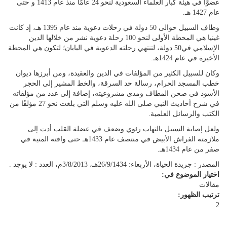
عضوًا في هيئة كبار العلماء السعودية لنحو 24 عامًا منذ عام 1413 و حتى
عام 1427 هـ.
وطاف السبيل حوالى 50 دولة في رحلات دعوية منذ عام 1395 هـ، إذ كانت
غينيا هي المحطة الأولى لنحو 100 رحلة دعوية نشر من خلالها الدين
الإسلامي في50 دولة، لتنتهي رحلته الدعوية في اليابان؛ لتكون هي المحطة
الأخيرة في عام 1424هـ.
وكان للسبيل الكثير من المؤلفات في الدين والعقيدة، ومن أبرزها ديوان
خطب المسجد الحرام، رسالة حد السرقة، والخط المشير إلى الحجر
الأسود في صحن المطاف ومدى مشروعيته، إضافة إلى عدد من مؤلفاته
في شرح أحاديث النبي صلى الله عليه وسلم التي بلغت نحو 27 مؤلفًا من
الكتب والرسائل العلمية.
ولعل إصابة السبيل بالتهاب رئوي وضعف في عضلة القلب أدت إلى
ملازمته الفراش الأبيض في منتصف عام 1433هـ حتى وافته المنية في
صفر من عام 1434هـ.
المصدر : جريدة الحياة، الأربعاء: 26/9/1434هـ، 3/8/2013م، العدد : لا يوجد .
اختيار الموضوع في:
مقالات
ترتيب الظهور:
2