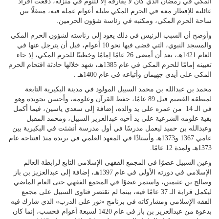
المكي في رمضان الذي كان لا يفارقه إلا للنوم في منزله، دفعت أفراد
عائلته للإفطار معه في الحرم المكي طيلة أعوام عمله فيه، متنقلًا بين
ساحة الحرم المكي، ومكتبه في رئاسة شؤون الحرمين.
وأوضح أن السبب الرئيس في ذلك يعود إلى رئاسته لشؤون الحرم المكي
والمسجد النبوي، التي قضى فيها نحو 10 أعوام، قبل أن يترجل عنها في
العام 1421هـ، بعد أن أمضى 26 عامًا إمامًا وخطيبًا للحرم المكي، إذ جاء
تعيينه إمامًا للحرم المكي في عام 1385هـ، شهد خلالها حادثة اقتحام الحرم
المكي على أيدي جهيمان وأتباعه في عام 1400هـ .
محمد بن عبدالله بن محمد السبيل المولود في مدينة البكيرية التابعة
لمنطقة القصيم قبل 89 عامًا، حفظ القرآن وعلومه، وأحسن تجويده وهو
في الـ 14 من عمره على يد والده، إضافة إلى سعدي ياسين، فيما أكمل
بقية علومه الشرعية على يد أخيه عبدالعزيز السبيل، ومحمد المقبل
وعبدالله بن حميد ليعمل مدرسًا في أول مدرسة أنشئت في البكيرية بين
عامي 1367 و1373هـ وأستاذًا في المعهد العلمي في بريدة منذ افتتاحه عام
1373هـ ولمدة 12 عامًا.
وعين السبيل عضوًا في المجمع الفقهي الإسلامي التابع لرابطة العالم
الإسلامي في دورته الأولى في عام 1397هـ، إضافة إلى عبدالعزيز بن باز
وصالح بن عثيمين، واستمر عضوًا في المجمع الفقهي حتى العام الماضي
ليكمل قرابة الـ 37 عامًا فيه، بينما لم تقتصر فتاوى السبيل على مجمع
الفقه الإسلامي ومشاركاته في برنامج «نور على الدرب» الذي شارك فيه
بدعوة من عبدالعزيز بن باز في عام 1420 لسبعة أعوام فحسب، إنما كان