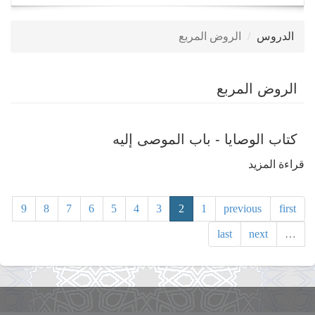
navigation
الدروس
الروض المربع
الروض المربع
كتاب الوصايا - باب الموصى إليه
قراءة المزيد
حول
كتاب
الوصايا
9
8
7
6
5
4
3
2
1
previous
first
-
last
next
…
باب
الموصى
إليه