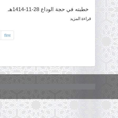
خطبته في حجة الوداع 28-11-1414هـ
قراءة المزيد
حول
خطبته
في
first
حجة
الوداع
28-
11-
1414هـ