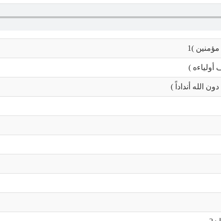
مؤمنين )1
أولياءه )
 الله أنداداً )