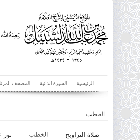
Skip
to
main
content
الرئيسية
السيرة الذاتية
المصحف المرت
الخطب
Primary
الخطب
(active
صلاة التراويح
نور 
tabs