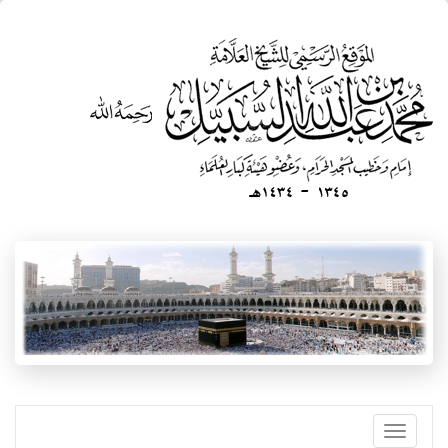
Skip
to
main
content
Toggle