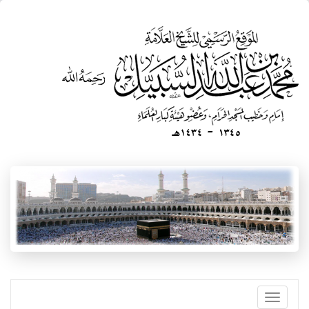
Skip
to
main
content
Toggle