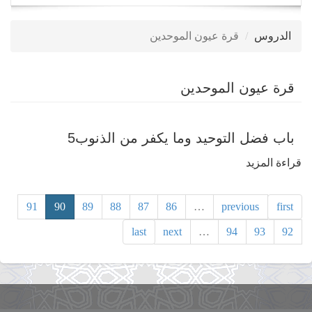
navigation
الدروس
قرة عيون الموحدين
قرة عيون الموحدين
باب فضل التوحيد وما يكفر من الذنوب5
قراءة المزيد
حول
باب
فضل
91
90
89
88
87
86
…
previous
first
التوحيد
last
next
…
94
93
92
وما
يكفر
من
الذنوب5