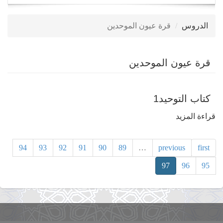
navigation
الدروس
قرة عيون الموحدين
قرة عيون الموحدين
كتاب التوحيد1
قراءة المزيد
حول
كتاب
التوحيد1
94
93
92
91
90
89
…
previous
first
97
96
95