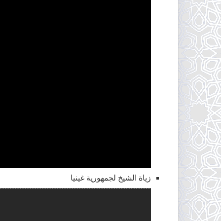
زياة الشيخ لجمهورية غينيا