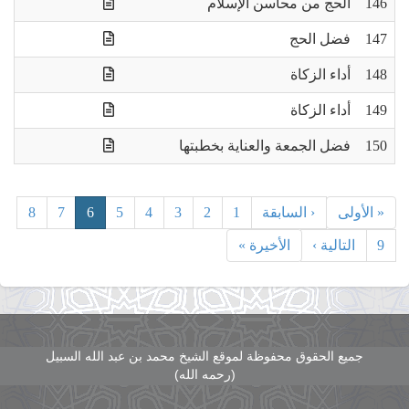
146
الحج من محاسن الإسلام
147
فضل الحج
148
أداء الزكاة
149
أداء الزكاة
150
فضل الجمعة والعناية بخطبتها
« الأولى
‹ السابقة
1
2
3
4
5
6
7
8
9
التالية ›
الأخيرة »
جميع الحقوق محفوظة لموقع الشيخ محمد بن عبد الله السبيل
(رحمه الله)